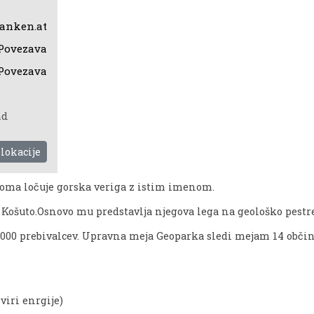
anken.at
Povezava
Povezava
ad
 lokacije
roma ločuje gorska veriga z istim imenom.
Košuto.Osnovo mu predstavlja njegova lega na geološko pest
.000 prebivalcev. Upravna meja Geoparka sledi mejam 14 občin
viri enrgije)