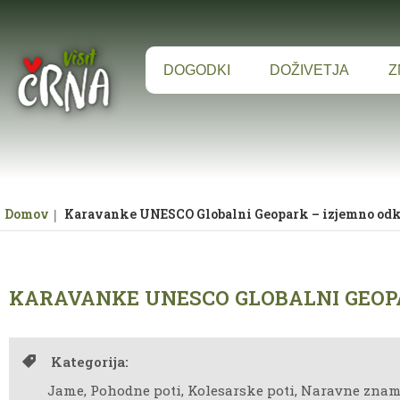
Za pričetek iskanja kliknite na puščico >
DOGODKI
DOŽIVETJA
Z
Domov
Karavanke UNESCO Globalni Geopark – izjemno odkr
KARAVANKE UNESCO GLOBALNI GEOPA
Kategorija:
Jame, Pohodne poti, Kolesarske poti, Naravne znam