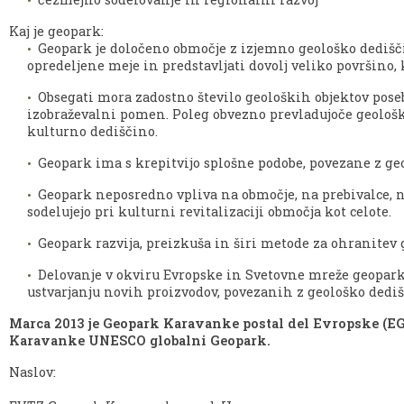
Kaj je geopark:
Geopark je določeno območje z izjemno geološko dedišči
opredeljene meje in predstavljati dovolj veliko površino, 
Obsegati mora zadostno število geoloških objektov pos
izobraževalni pomen. Poleg obvezno prevladujoče geološk
kulturno dediščino.
Geopark ima s krepitvijo splošne podobe, povezane z g
Geopark neposredno vpliva na območje, na prebivalce, nj
sodelujejo pri kulturni revitalizaciji območja kot celote.
Geopark razvija, preizkuša in širi metode za ohranitev 
Delovanje v okviru Evropske in Svetovne mreže geoparko
ustvarjanju novih proizvodov, povezanih z geološko dedi
Marca 2013 je Geopark Karavanke postal del Evropske (EG
Karavanke UNESCO globalni Geopark.
Naslov: