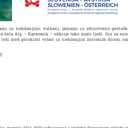
ami in nekdanjimi vulkani, jamami in edinstveno geološko 
ga dela Alp – Karavank – odkrije tako malo ljudi. Gre za en
a, leži med gorskimi vršaci in nekdanjim morskim dnom, razt
E!
ja-Avstrija 2014-2020 sofinanciral s sredstvi Evropskega sklada za