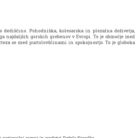
dediščino. Pohodniška, kolesarska in plezalna doživetja,
ega najdaljših gorskih grebenov v Evropi. To je območje med
eza se med pustolovščinami in spokojnostjo. To je globoka
 regionalni razvoj in sredstvi Dežele Koroške.