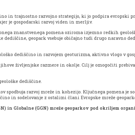
no in trajnostno razvojno strategijo, ki jo podpira evropski 
kjer je gospodarski razvoj viden in merljiv.
ebnega znanstvenega pomena oziroma izjemno redkih geoloških
e dediščine, geopark vsebuje običajno tudi drugo naravno ded
eološko dediščino in razvojem geoturizma, aktivno vlogo v go
ihove življenjske razmere in okolje. Cilj je omogočiti prebi
geološke dediščine.
v spodbuja razvoj mreže in kohezijo. Ključnega pomena je sod
ščino in sodelovanje z ostalimi člani Evropske mreže geopark
N) in Globalne (GGN) mreže geoparkov pod okriljem organiz