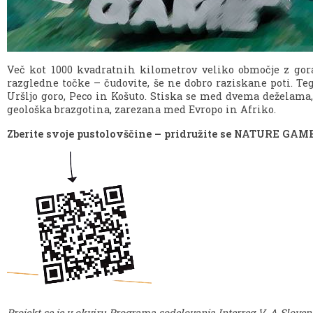
Več kot 1000 kvadratnih kilometrov veliko območje z gor
razgledne točke – čudovite, še ne dobro raziskane poti. Te
Uršljo goro, Peco in Košuto. Stiska se med dvema deželam
geološka brazgotina, zarezana med Evropo in Afriko.
Zberite svoje pustolovščine – pridružite se NATURE GAM
Projekt se je v okviru Programa sodelovanja Interreg V-A Sloveni