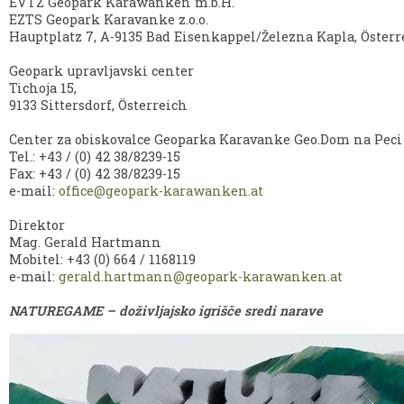
EVTZ Geopark Karawanken m.b.H.
EZTS Geopark Karavanke z.o.o.
Hauptplatz 7, A-9135 Bad Eisenkappel/Železna Kapla, Österr
Geopark upravljavski center
Tichoja 15,
9133 Sittersdorf, Österreich
Center za obiskovalce Geoparka Karavanke Geo.Dom na Peci
Tel.: +43 / (0) 42 38/8239-15
Fax: +43 / (0) 42 38/8239-15
e-mail:
office@geopark-karawanken.at
Direktor
Mag. Gerald Hartmann
Mobitel: +43 (0) 664 / 1168119
e-mail:
gerald.hartmann@geopark-karawanken.at
NATUREGAME – doživljajsko igrišče sredi narave