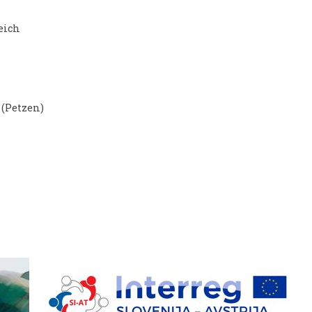
eich
 (Petzen)