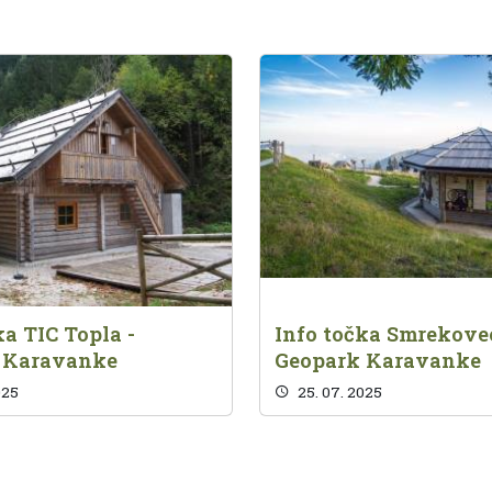
ka TIC Topla -
Info točka Smrekovec
 Karavanke
Geopark Karavanke
025
25. 07. 2025