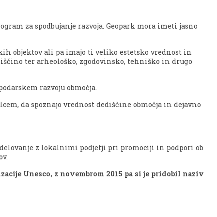
program za spodbujanje razvoja. Geopark mora imeti jasno
 objektov ali pa imajo ti veliko estetsko vrednost in
iščino ter arheološko, zgodovinsko, tehniško in drugo
spodarskem razvoju območja.
valcem, da spoznajo vrednost dediščine območja in dejavno
elovanje z lokalnimi podjetji pri promociji in podpori ob
ov.
acije Unesco, z novembrom 2015 pa si je pridobil naziv