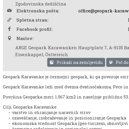
Zgodovinska dediščina
Elektronska pošta:
office@geopark-karaw
Spletna stran:
Facebook profil:
Naslov:
ARGE Geopark Karawanken Hauptplatz 7, A-9135 B
Eisenkappel, Östtereich
Prikaži na zemljevidu
Pot do
Geopark Karavanke je čezmejni geopark, ki ga povezuje ozi
Geopark Karavanke leži med dvema dvatisočakoma, Peco in 
Površina Geoparka meri 1.067 km2 in naseljuje približno 53
Cilji Geoparka Karavanke:
varstvo in ohranjanje naravnih virov
ozaveščanje, izobraževanje in pozicioniranje Geoparka
ekonomska vrednost Geoparka (geo-turizem, obnovljivi 
čezmejno sodelovanje in regionalni razvoj