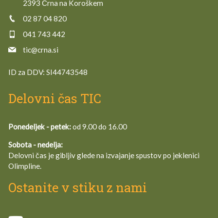
2393 Črna na Koroškem
02 87 04 820
041 743 442
tic@crna.si
ID za DDV:
SI44743548
Delovni čas TIC
Ponedeljek - petek:
od 9.00 do 16.00
Sobota - nedelja:
Delovni čas je gibljiv glede na izvajanje spustov po jeklenici
Olimpline.
Ostanite v stiku z nami