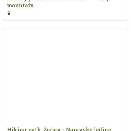
mountain
Hiking path: Žerjav - Naravske ledine