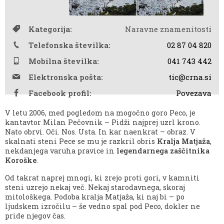
Kategorija:
Naravne znamenitosti
Telefonska številka:
02 87 04 820
Mobilna številka:
041 743 442
Elektronska pošta:
tic@crna.si
Facebook profil:
Povezava
V letu 2006, med pogledom na mogočno goro Peco, je
kantavtor Milan Pečovnik – Pidži najprej uzrl krono.
Nato obrvi. Oči. Nos. Usta. In kar naenkrat – obraz. V
skalnati steni Pece se mu je razkril obris
Kralja Matjaža
,
nekdanjega varuha pravice in
legendarnega zaščitnika
Koroške
.
Od takrat naprej mnogi, ki zrejo proti gori, v kamniti
steni uzrejo nekaj več. Nekaj starodavnega, skoraj
mitološkega. Podoba kralja Matjaža, ki naj bi – po
ljudskem izročilu – še vedno spal pod Peco, dokler ne
pride njegov čas.