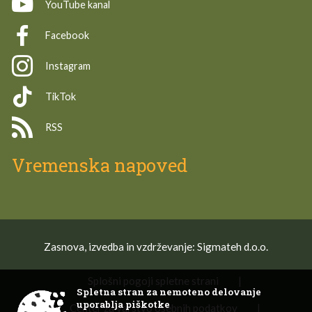
YouTube kanal
Facebook
Instagram
TikTok
RSS
Vremenska napoved
Zasnova, izvedba in vzdrževanje: Sigmateh d.o.o.
Splošni pogoji spletne strani
|
Spletna stran za nemoteno delovanje
uporablja piškotke
Center za varstvo osebnih podatkov
|