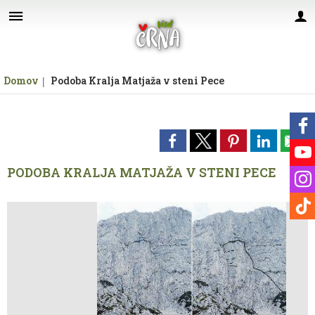
Za pričetek iskanja kliknite na puščico >
Domov
Podoba Kralja Matjaža v steni Pece
PODOBA KRALJA MATJAŽA V STENI PECE