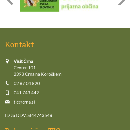
Kontakt
Visit Črna
Center 101
2393 Črna na Koroškem
02 87 04 820
041 743 442
tic@crna.si
ID za DDV:
SI44743548